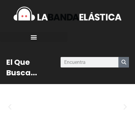
El Que
Busca...