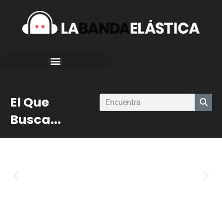
El Que
Busca...