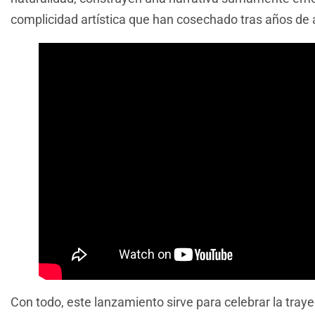
complicidad artística que han cosechado tras años de
Con todo, este lanzamiento sirve para celebrar la traye