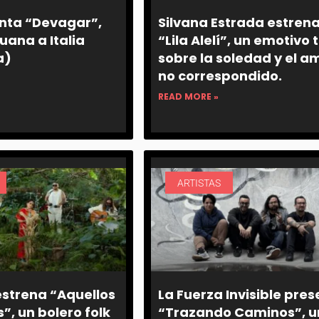
enta “Devagar”,
Silvana Estrada estren
juana a Italia
“Lila Alelí”, un emotivo 
a)
sobre la soledad y el a
no correspondido.
READ MORE »
ARTISTAS
strena “Aquellos
La Fuerza Invisible pre
”, un bolero folk
“Trazando Caminos”, u