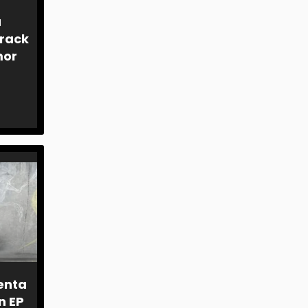
a
track
mor
senta
n EP