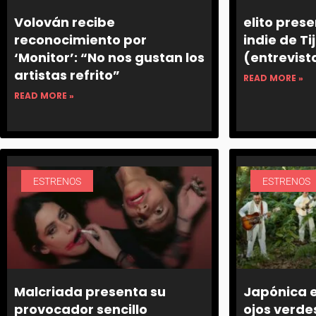
Volován recibe
elito pres
reconocimiento por
indie de Ti
‘Monitor’: “No nos gustan los
(entrevist
artistas refrito”
READ MORE »
READ MORE »
ESTRENOS
ESTRENOS
Malcriada presenta su
Japónica e
provocador sencillo
ojos verdes