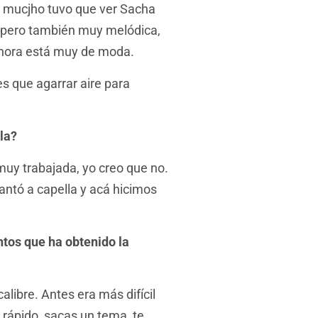
y mucjho tuvo que ver Sacha
, pero también muy melódica,
ahora está muy de moda.
s que agarrar aire para
la?
muy trabajada, yo creo que no.
cantó a capella y acá hicimos
tos que ha obtenido la
alibre. Antes era más difícil
 rápido, sacas un tema, te