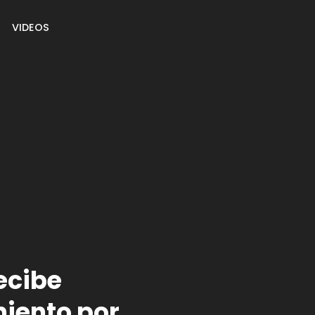
VIDEOS
ecibe
iento por