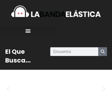
El Que
Busca...