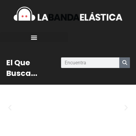
El Que
Busca...