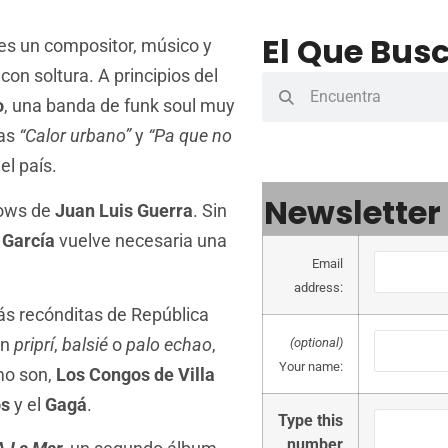
El Que Busc
es un compositor, músico y
on soltura. A principios del
o
, una banda de funk soul muy
ias
“Calor urbano”
y
“Pa que no
el país.
Newsletter
hows de
Juan Luis Guerra
. Sin
e
García
vuelve necesaria una
Email
address:
ás recónditas de República
on
priprí
,
balsié
o
palo echao
,
(optional)
Your name:
mo son,
Los Congos de Villa
os
y el
Gagá
.
Type this
number