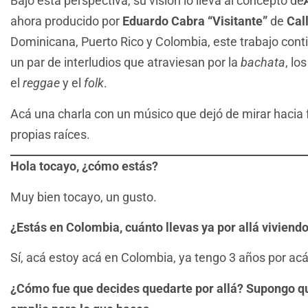
Bajo esta perspectiva, su visión lo lleva al concepto de
ahora producido por
Eduardo Cabra
“Visitante”
de
Cal
Dominicana, Puerto Rico y Colombia, este trabajo co
un par de interludios que atraviesan por la
bachata
, lo
el
reggae
y el
folk
.
Acá una charla con un músico que dejó de mirar hacia 
propias raíces.
Hola tocayo, ¿cómo estás?
Muy bien tocayo, un gusto.
¿Estás en Colombia, cuánto llevas ya por allá viviend
Sí, acá estoy acá en Colombia, ya tengo 3 años por acá,
¿Cómo fue que decides quedarte por allá? Supongo q