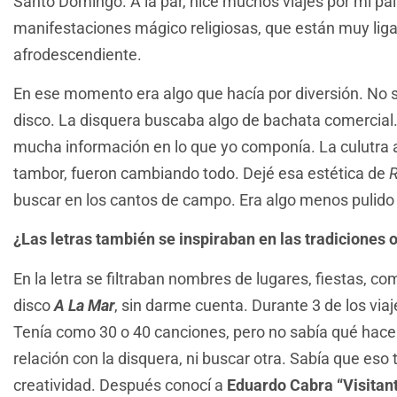
Santo Domingo. A la par, hice muchos viajes por mi paí
manifestaciones mágico religiosas, que están muy ligad
afrodescendiente.
En ese momento era algo que hacía por diversión. No s
disco. La disquera buscaba algo de bachata comercial. P
mucha información en lo que yo componía. La culutra a
tambor, fueron cambiando todo. Dejé esa estética de
buscar en los cantos de campo. Era algo menos pulid
¿Las letras también se inspiraban en las tradiciones 
En la letra se filtraban nombres de lugares, fiestas, co
disco
A La Mar
, sin darme cuenta. Durante 3 de los viaje
Tenía como 30 o 40 canciones, pero no sabía qué hacer
relación con la disquera, ni buscar otra. Sabía que eso
creatividad. Después conocí a
Eduardo Cabra “Visitan