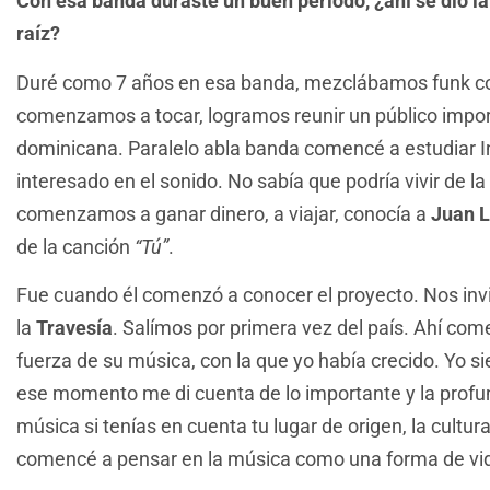
Con esa banda duraste un buen periodo, ¿ahí se dio l
raíz?
Duré como 7 años en esa banda, mezclábamos funk c
comenzamos a tocar, logramos reunir un público impor
dominicana. Paralelo abla banda comencé a estudiar In
interesado en el sonido. No sabía que podría vivir de l
comenzamos a ganar dinero, a viajar, conocía a
Juan L
de la canción
“Tú”
.
Fue cuando él comenzó a conocer el proyecto. Nos invit
la
Travesía
. Salímos por primera vez del país. Ahí co
fuerza de su música, con la que yo había crecido. Yo s
ese momento me di cuenta de lo importante y la profu
música si tenías en cuenta tu lugar de origen, la cultur
comencé a pensar en la música como una forma de vi