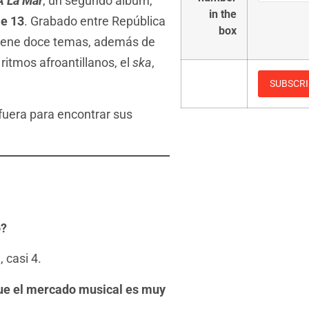
A La Mar
, un segundo álbum,
in the
le 13
. Grabado entre República
box
ntiene doce temas, además de
s ritmos afroantillanos, el
ska
,
fuera para encontrar sus
o?
 casi 4.
ue el mercado musical es muy