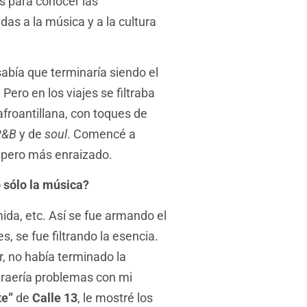
s para conocer las
as a la música y a la cultura
abía que terminaría siendo el
ero en los viajes se filtraba
froantillana, con toques de
R&B
y de
soul
. Comencé a
o pero más enraizado.
o sólo la música?
mida, etc. Así se fue armando el
s, se fue filtrando la esencia.
, no había terminado la
 traería problemas con mi
te”
de
Calle 13
, le mostré los