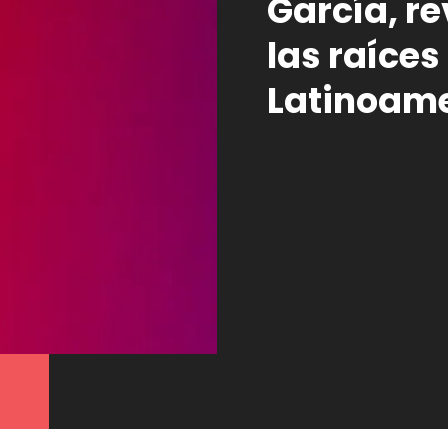
García, re
las raíces
Latinoame