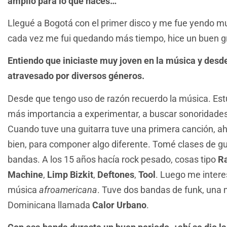
amplio para lo que haces…
Llegué a Bogotá con el primer disco y me fue yendo m
cada vez me fui quedando más tiempo, hice un buen 
Entiendo que iniciaste muy joven en la música y desd
atravesado por diversos géneros.
Desde que tengo uso de razón recuerdo la música. Estu
más importancia a experimentar, a buscar sonoridades 
Cuando tuve una guitarra tuve una primera canción, a
bien, para componer algo diferente. Tomé clases de gu
bandas. A los 15 años hacía rock pesado, cosas tipo
Ra
Machine
,
Limp Bizkit
,
Deftones
,
Tool
. Luego me inter
música
afroamericana
. Tuve dos bandas de funk, una
Dominicana llamada
Calor Urbano
.