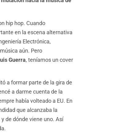
a mutación hacia la música de
on hip hop. Cuando
tante en la escena alternativa
geniería Electrónica,
a música aún. Pero
uis Guerra
, teníamos un cover
ó a formar parte de la gira de
mencé a darme cuenta de la
iempre había volteado a EU. En
ndidad que alcanzaba la
a y de dónde viene uno. Así
da.