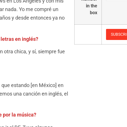
ows en Los Ángeles y con mis
in the
car nada. Yo me compré un
box
 años y desde entonces ya no
letras en inglés?
 otra chica, y sí, siempre fue
a que estando [en México] en
emos una canción en inglés, el
e por la música?