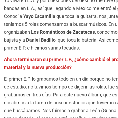
Yo vivía en L.A. y por cuestiones del destino me tuve q
bandas en L.A., así que llegando a México me entró el 
Conocí a
Yayo Escamilla
que toca la guitarra, nos junt
teníamos 5 rolas comenzamos a buscar músicos. En un
organizaban
Los Románticos de Zacatecas,
conocimo
bajista y a
Daniel Badillo
, que toca la batería. Así co
primer E.P. e hicimos varias tocadas.
Ahora terminaron su primer L.P., ¿cómo cambió el pro
material y la nueva producción?
El primer E.P. lo grabamos todo en un día porque no t
de estudio, no tuvimos tiempo de digerir las rolas, fue
grabamos en tres días. Para este nuevo álbum, que es 
nos dimos a la tarea de buscar estudios que tuvieran ca
que buscábamos. Nos fuimos a grabar a León (Guanaju