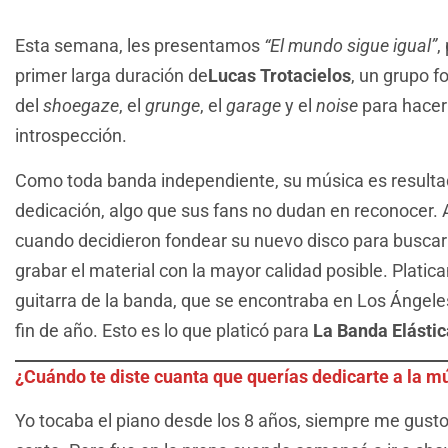
Esta semana, les presentamos
“El mundo sigue igual”
,
primer larga duración de
Lucas Trotacielos
, un grupo f
del
shoegaze
, el
grunge
, el
garage
y el
noise
para hacer 
introspección.
Como toda banda independiente, su música es resultad
dedicación, algo que sus fans no dudan en reconocer. 
cuando decidieron fondear su nuevo disco para buscar 
grabar el material con la mayor calidad posible. Plati
guitarra de la banda, que se encontraba en Los Ángeles
fin de año. Esto es lo que platicó para
La Banda Elástic
¿Cuándo te diste cuanta que querías dedicarte a la m
Yo tocaba el piano desde los 8 años, siempre me gusto 