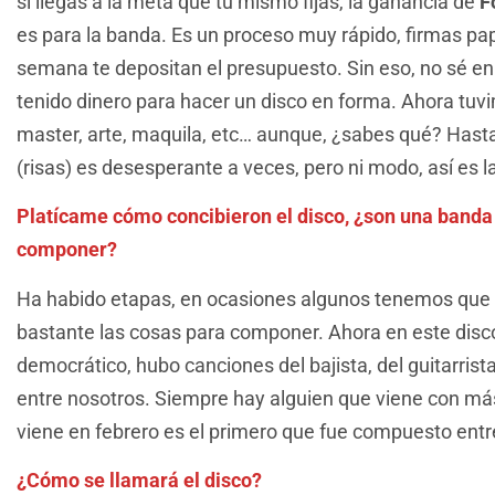
si llegas a la meta que tú mismo fijas, la ganancia de
F
es para la banda. Es un proceso muy rápido, firmas pap
semana te depositan el presupuesto. Sin eso, no sé 
tenido dinero para hacer un disco en forma. Ahora tuv
master, arte, maquila, etc… aunque, ¿sabes qué? Hasta
(risas) es desesperante a veces, pero ni modo, así es l
Platícame cómo concibieron el disco, ¿son una banda
componer?
Ha habido etapas, en ocasiones algunos tenemos que 
bastante las cosas para componer. Ahora en este disc
democrático, hubo canciones del bajista, del guitarri
entre nosotros. Siempre hay alguien que viene con más
viene en febrero es el primero que fue compuesto entr
¿Cómo se llamará el disco?