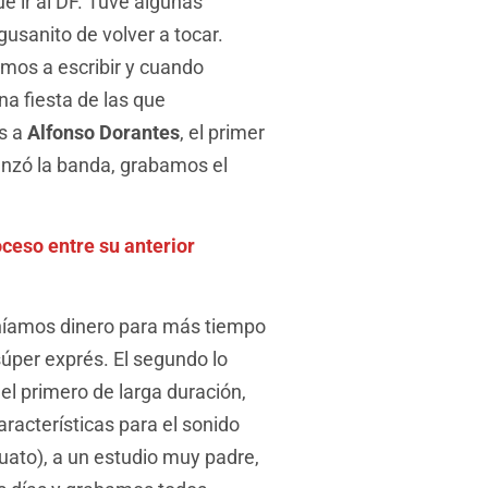
ue ir al DF. Tuve algunas
gusanito de volver a tocar.
amos a escribir y cuando
a fiesta de las que
s a
Alfonso Dorantes
, el primer
menzó la banda, grabamos el
ceso entre su anterior
eníamos dinero para más tiempo
 súper exprés. El segundo lo
el primero de larga duración,
racterísticas para el sonido
ato), a un estudio muy padre,