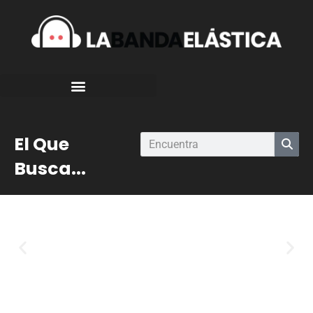
El Que
Busca...