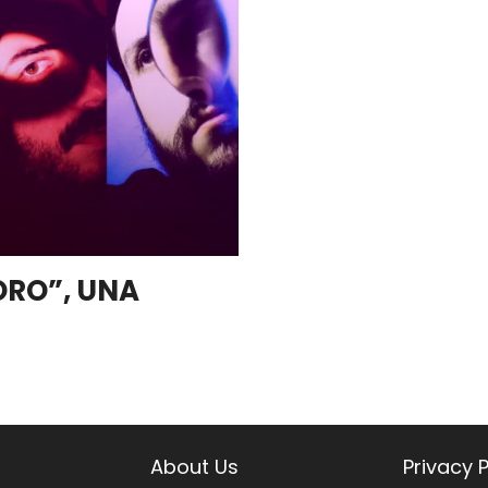
RO”, UNA
About Us
Privacy P