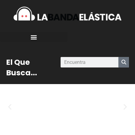
El Que
Busca...