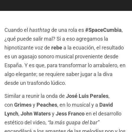
Cuando el
hasthtag
de una rola es
#SpaceCumbia
,
¿qué puede salir mal? Si a eso agregamos la
hipnotizante voz de
rebe
a la ecuación, el resultado
es un agasajo sonoro musical proveniente desde
España. Y es que, para transformar lo arrabalero, en
algo elegante; se requiere saber jugar a la diva
desde un trasfondo lúdico.
Similar a reunir la onda de
José Luis Perales
,
con
Grimes
y
Peaches
, en lo musical y a
David
Lynch
,
John Waters
y
Jess Franco
en el desarrollo
estético del video,
“la más guapa del bar”
encandilará a los amantes de las melodías pop y los