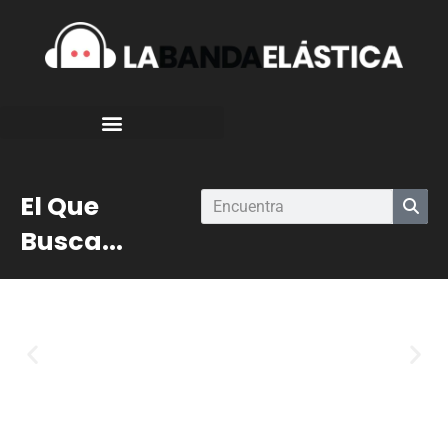
El Que
Busca...