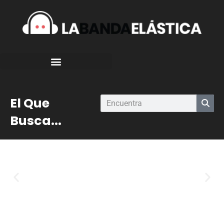
El Que
Busca...