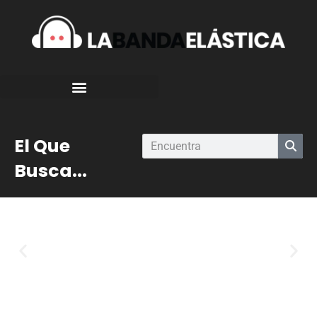
El Que
Busca...