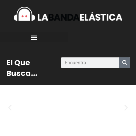
El Que
Busca...