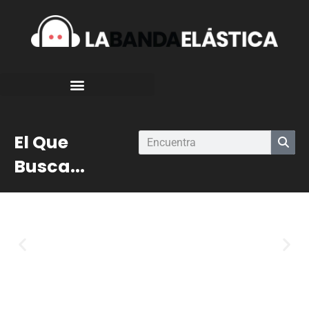
El Que
Busca...