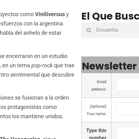
El Que Busc
proyectos como
Viniliversus
y
esfuerzos con la argentina
habla del anhelo de estar
se encerraron en un estudio
Newsletter
, en un tema
pop-rock
que trae
ntro sentimental que descubre
Email
address:
iones se fusionan a la orden
dos protagonistas como
(optional)
Your name:
ntos los mantiene unidos,
Type this
number