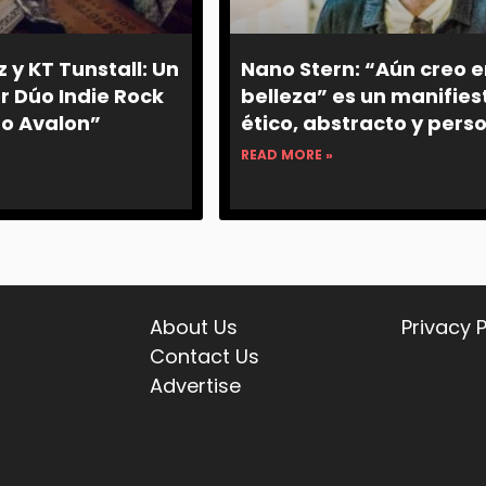
 y KT Tunstall: Un
Nano Stern: “Aún creo e
 Dúo Indie Rock
belleza” es un manifies
To Avalon”
ético, abstracto y pers
READ MORE »
About Us
Privacy P
Contact Us
Advertise