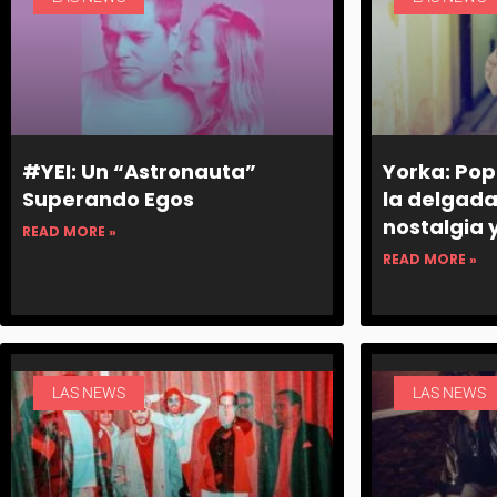
#YEI: Un “Astronauta”
Yorka: Pop
Superando Egos
la delgada
nostalgia y
READ MORE »
READ MORE »
LAS NEWS
LAS NEWS