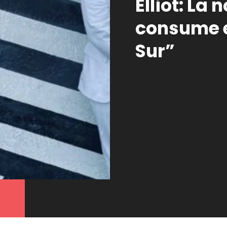
Elliot: La 
consume e
Sur”