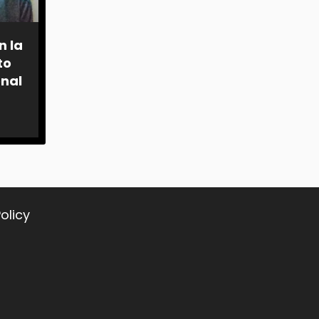
n la
to
onal
olicy