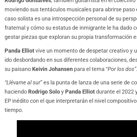
Rodrigo Gonsalves
, también guitarrista en el colectivo
moviendo sus tentáculos musicales para abrirse paso e
caso solista es una introspección personal de su persp
fraternal y cómo su estatus de inmigrante le ha dado 
gestar piezas que exploran su propia transformación e
Panda Elliot
vive un momento de despetar creativo y un
ido desbordando en sus diferentes colaboraciones, de
su paisano
Keivin Johansen
para el tema “
Por los dos”
“Llévame al sur
” es la punta de lanza de una serie de 
haciendo
Rodrigo Solo
y
Panda Elliot
durante el 2022 
EP inédito con el que interpretarán el nivel compositiv
tiempo.