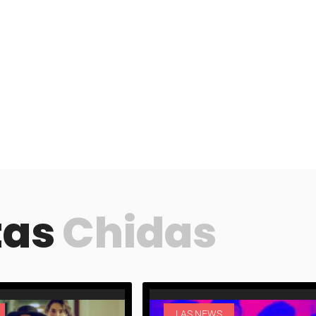
tas
Chidas
LAS NEWS