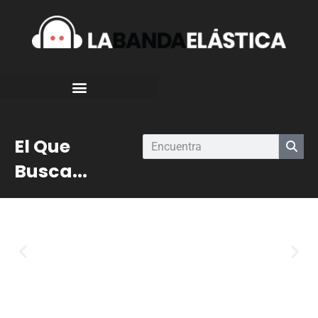
El Que
Busca...