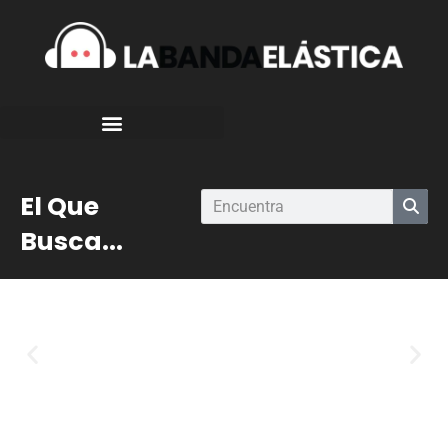
El Que
Busca...