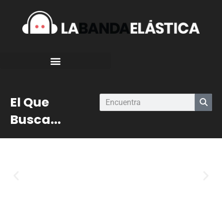
El Que
Busca...