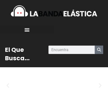
El Que
Busca...