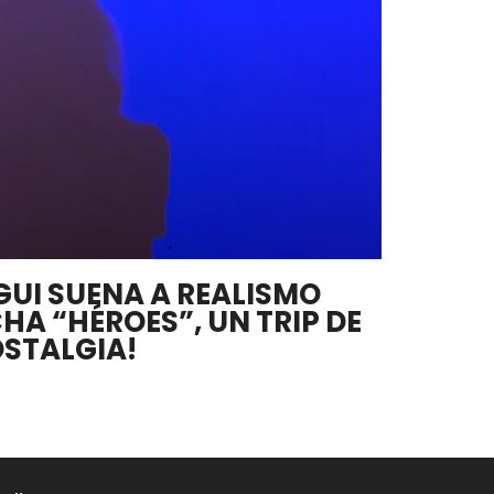
GUI SUENA A REALISMO
A “HÉROES”, UN TRIP DE
STALGIA!