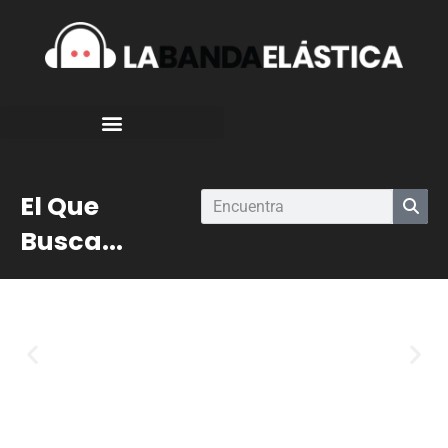
El Que
Busca...