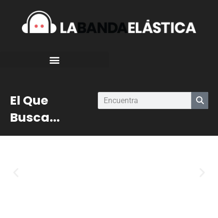
El Que
Busca...