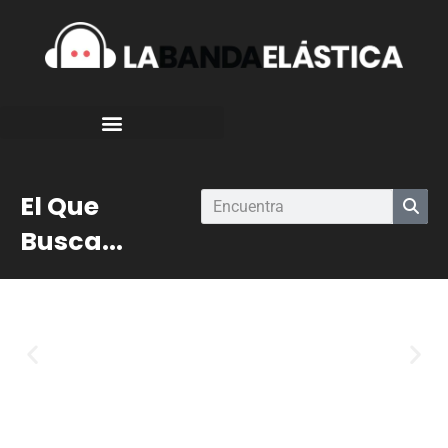
El Que
Busca...