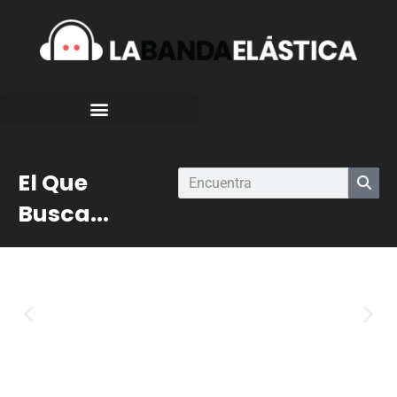
El Que
Busca...