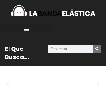
El Que
Busca...