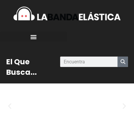
El Que
Busca...