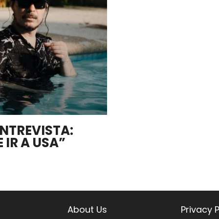
ENTREVISTA:
 IR A USA”
About Us
Privacy P