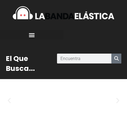
El Que
Busca...