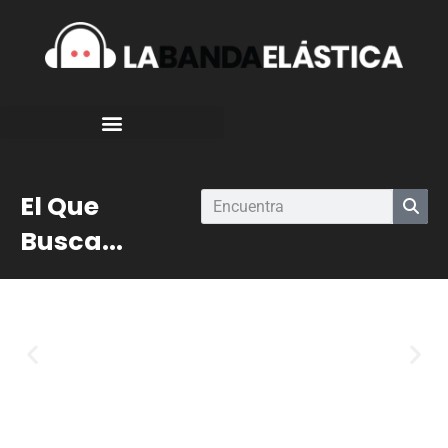
El Que
Busca...