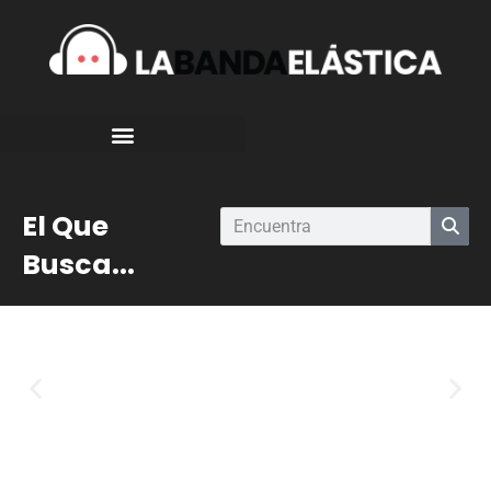
El Que
Busca...