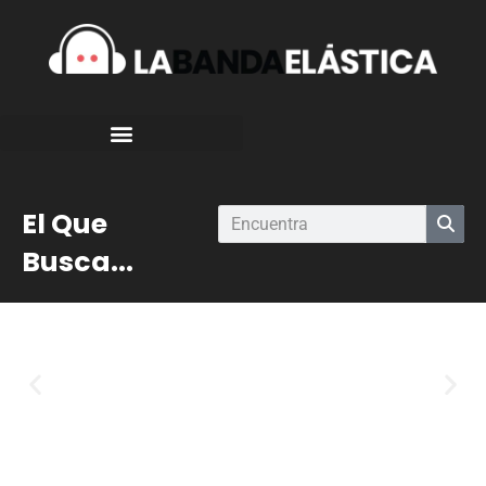
El Que
Busca...