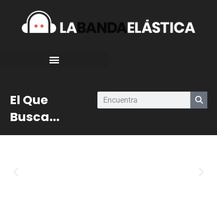
El Que
Busca...