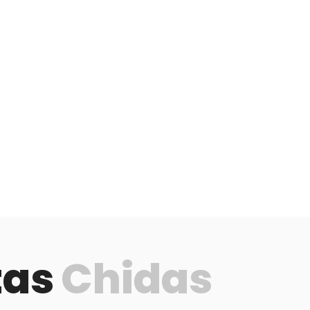
tas
Chidas