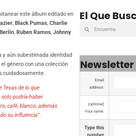
El Que Busc
pitanear este álbum editado en
azier
,
Black Pumas
,
Charlie
Berlin
,
Ruben Ramos
,
Johnny
ca y aún subestimada identidad
Newsletter
 el género con una colección
os cuidadosamente.
Email
e Texas de lo que
address:
 solo podría haber
(optional)
gro, café, blanco; además
Your name:
do su influencia
“.
Type this
number