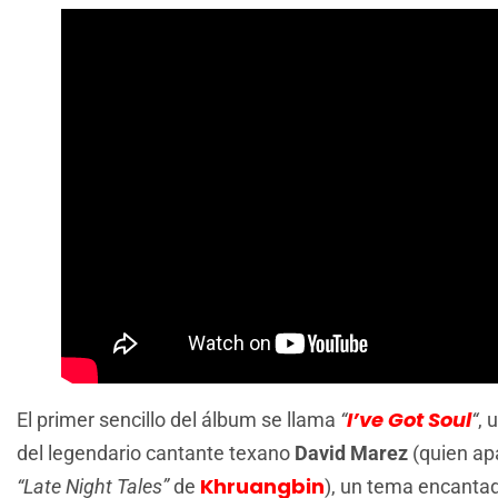
I’ve Got Soul
El primer sencillo del álbum se llama
“
“
, 
del legendario cantante texano
David Marez
(quien ap
Khruangbin
“Late Night Tales”
de
), un tema encantado