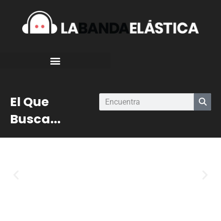
El Que
Busca...