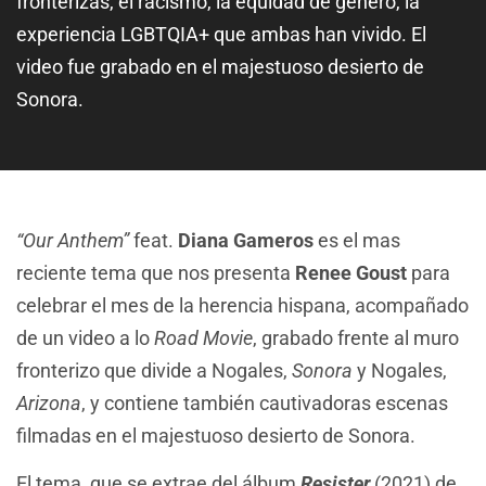
fronterizas, el racismo, la equidad de género, la
experiencia LGBTQIA+ que ambas han vivido. El
video fue grabado en el majestuoso desierto de
Sonora.
“Our Anthem”
feat.
Diana Gameros
es el mas
reciente tema que nos presenta
Renee Goust
para
celebrar el mes de la herencia hispana, acompañado
de un video a lo
Road Movie
, grabado frente al muro
fronterizo que divide a Nogales,
Sonora
y Nogales,
Arizona
, y contiene también cautivadoras escenas
filmadas en el majestuoso desierto de Sonora.
El tema, que se extrae del álbum
Resister
(2021) de