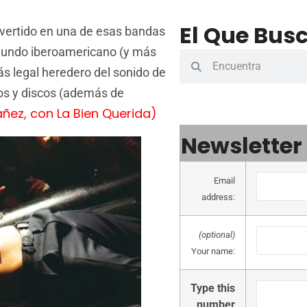
El Que Busc
vertido en una de esas bandas
 mundo iberoamericano (y más
s legal heredero del sonido de
los y discos (además de
ñez, con La Bien Querida)
Newsletter
Email
address:
(optional)
Your name:
Type this
number