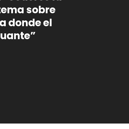
 tema sobre
a donde el
guante”