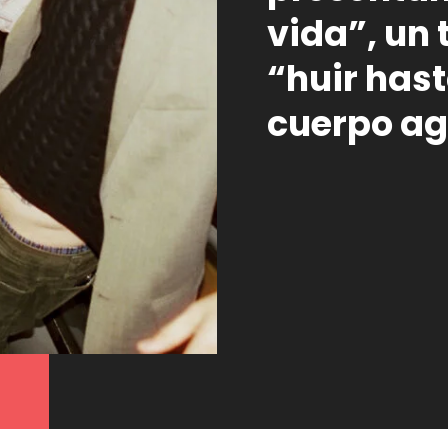
vida”, un
“huir hast
cuerpo a