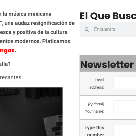
El Que Busc
en la música mexicana
 una audaz resignificación de
sca y positiva de la cultura
mentos modernos.
Platicamos
ngas.
Newsletter
alla?
resantes.
Email
address:
(optional)
Your name:
Type this
number