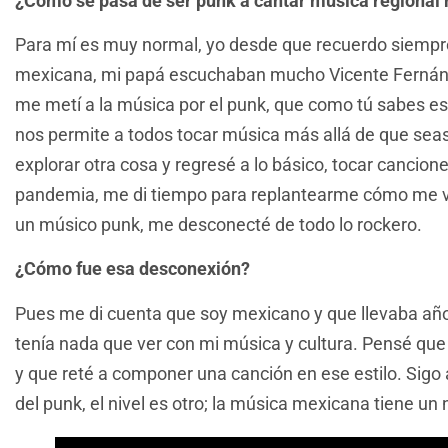
¿Cómo se pasa de ser punk a cantar música regional
Para mí es muy normal, yo desde que recuerdo siempr
mexicana, mi papá escuchaban mucho Vicente Fernánd
me metí a la música por el punk, que como tú sabes e
nos permite a todos tocar música más allá de que seas
explorar otra cosa y regresé a lo básico, tocar cancion
pandemia, me di tiempo para replantearme cómo me v
un músico punk, me desconecté de todo lo rockero.
¿Cómo fue esa desconexión?
Pues me di cuenta que soy mexicano y que llevaba añ
tenía nada que ver con mi música y cultura. Pensé q
y que reté a componer una canción en ese estilo. Sigo
del punk, el nivel es otro; la música mexicana tiene un 