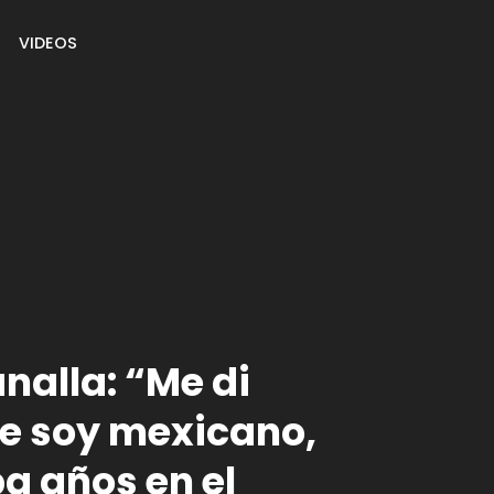
VIDEOS
nalla: “Me di
e soy mexicano,
a años en el