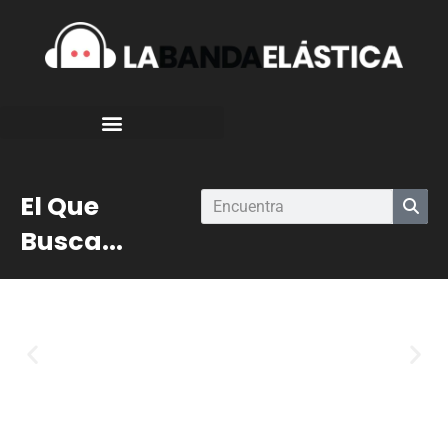
El Que
Busca...