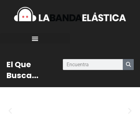
El Que
Busca...