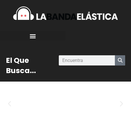
El Que
Busca...