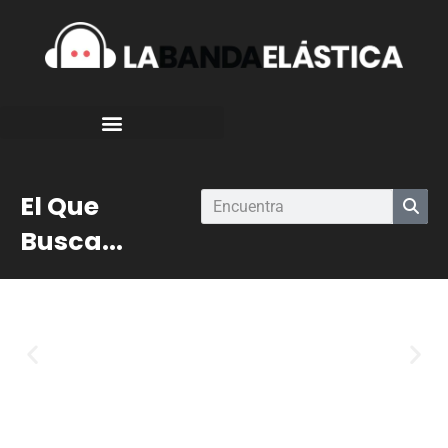
El Que
Busca...