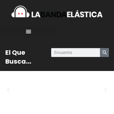
El Que
Busca...