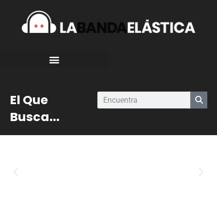
El Que
Busca...