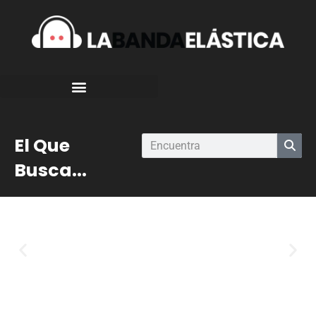
El Que
Busca...