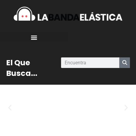
El Que
Busca...