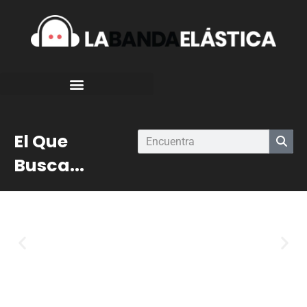
El Que
Busca...