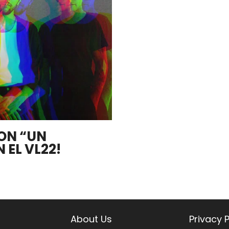
ON “UN
 EL VL22!
About Us
Privacy P